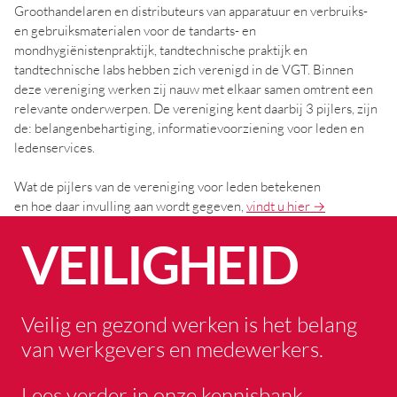
Groothandelaren en distributeurs van apparatuur en verbruiks-
en gebruiksmaterialen voor de tandarts- en
mondhygiënistenpraktijk, tandtechnische praktijk en
tandtechnische labs hebben zich verenigd in de VGT. Binnen
deze vereniging werken zij nauw met elkaar samen omtrent een
relevante onderwerpen. De vereniging kent daarbij 3 pijlers, zijn
de: belangenbehartiging, informatievoorziening voor leden en
ledenservices.
Wat de pijlers van de vereniging voor leden betekenen
en hoe daar invulling aan wordt gegeven,
vindt u hier →
VEILIGHEID
Veilig en gezond werken is het belang
van werkgevers en medewerkers.
Lees verder in onze kennisbank