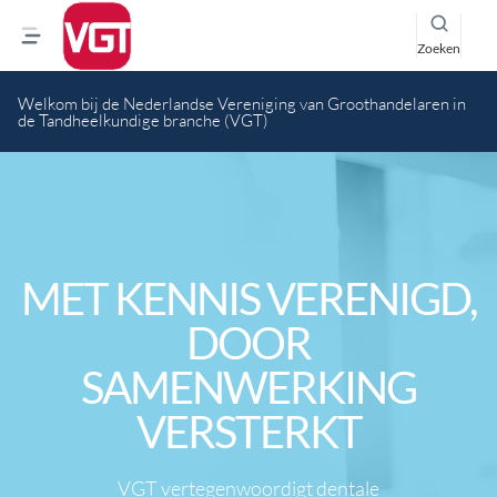
Zoeken
Welkom bij de Nederlandse Vereniging van Groothandelaren in
de Tandheelkundige branche (VGT)
MET KENNIS VERENIGD,
DOOR
SAMENWERKING
VERSTERKT
VGT vertegenwoordigt dentale