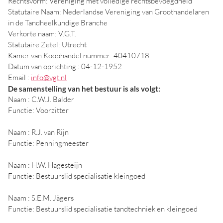
Rechtsvorm: Vereniging met volledige rechtsbevoegdheid
Statutaire Naam: Nederlandse Vereniging van Groothandelaren
in de Tandheelkundige Branche
Verkorte naam: V.G.T.
Statutaire Zetel: Utrecht
Kamer van Koophandel nummer: 40410718
Datum van oprichting : 04-12-1952
Email :
info@vgt.nl
De samenstelling van het bestuur is als volgt:
Naam : C.W.J. Balder
Functie: Voorzitter
Naam : R.J. van Rijn
Functie: Penningmeester
Naam : H.W. Hagesteijn
Functie: Bestuurslid specialisatie kleingoed
Naam : S.E.M. Jägers
Functie: Bestuurslid specialisatie tandtechniek en kleingoed