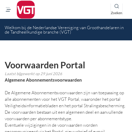
Zoeken
Welkom bij de Nederlandse Vereniging van Groothandelaren in
de Tandheelkundige branche (VGT)
Voorwaarden Portal
Laatst bijgewerkt op
29 juni 2026
Algemene Abonnementsvoorwaarden
De Algemene Abonnementsvoorwaarden zijn van toepassing op
alle abonnementen voor het VGT Portal, waaronder het portal
Veiligheidsinformatiebladen en het portal Stralingsbescherming.
De voorwaarden bestaan uit een algemeen deel en aanvullende
voorwaarden per abonnementstype.
Eventuele wijzigingen in de voorwaarden worden
gecommuniceerd via het Portal, nieuwsbrief of e-mail.