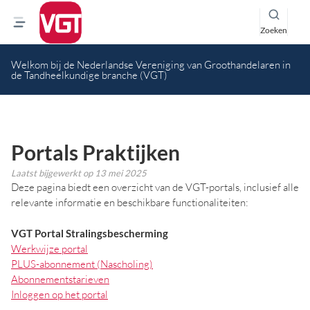
Zoeken
Welkom bij de Nederlandse Vereniging van Groothandelaren in
de Tandheelkundige branche (VGT)
Portals Praktijken
Laatst bijgewerkt op
13 mei 2025
Deze pagina biedt een overzicht van de VGT-portals, inclusief alle
relevante informatie en beschikbare functionaliteiten:
VGT Portal Stralingsbescherming
Werkwijze portal
PLUS-abonnement (Nascholing)
Abonnementstarieven
Inloggen op het portal