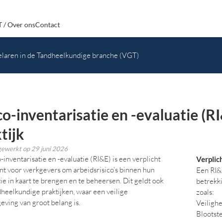
 / Over ons
Contact
laren in de Tandheelkundige branche (VGT)
co-inventarisatie en -evaluatie (RI
tijk
jgewerkt op
29 juni 2026
-inventarisatie en -evaluatie (RI&E) is een verplicht
Verplic
nt voor werkgevers om arbeidsrisico’s binnen hun
Een RI&
ie in kaart te brengen en te beheersen. Dit geldt ook
betrekki
dheelkundige praktijken, waar een veilige
zoals:
ving van groot belang is.
Veiligh
Blootste