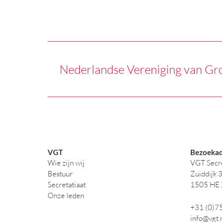
Nederlandse Vereniging van Gr
VGT
Bezoekad
Wie zijn wij
VGT Secre
Bestuur
Zuiddijk 
Secretatiaat
1505 HE
Onze leden
+31 (0)7
info@vgt.