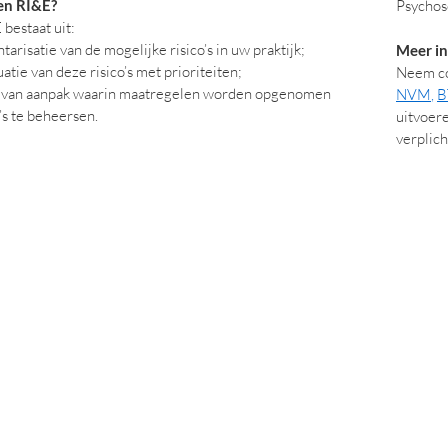
en RI&E?
Psychoso
bestaat uit:
tarisatie van de mogelijke risico’s in uw praktijk;
Meer in
atie van deze risico’s met prioriteiten;
Neem co
 van aanpak waarin maatregelen worden opgenomen
NVM
,
B
’s te beheersen.
uitvoere
verplich