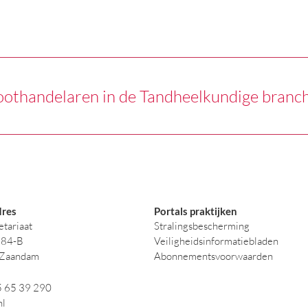
oothandelaren in de Tandheelkundige branc
res
Portals praktijken
tariaat
Stralingsbescherming
384-B
Veiligheidsinformatiebladen
 Zaandam
Abonnementsvoorwaarden
5 65 39 290
nl