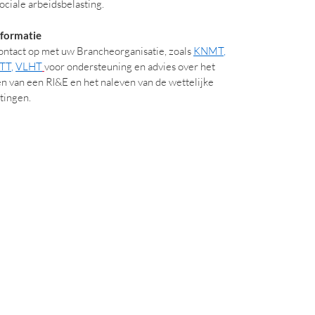
ciale arbeidsbelasting.
formatie
ntact op met uw Brancheorganisatie, zoals
KNMT
,
TT
,
VLHT
voor ondersteuning en advies over het
n van een RI&E en het naleven van de wettelijke
tingen.