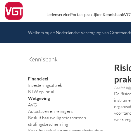
Ledenservice
Portals praktijken
Kennisbank
VGT
Welkom bij de Nederlandse Vereniging van Groothande
Kennisbank
Risi
prak
Financieel
Investeringsaftrek
Laatst bi
BTW op inruil
De Risico
Wetgeving
instrume
AVG
organisat
Autoclaven en reinigers
voor tan
Besluit basisveiligheidsnormen
werkomge
stralingsbescherming
Kwik, kwikafval en amalgaamafscheiders