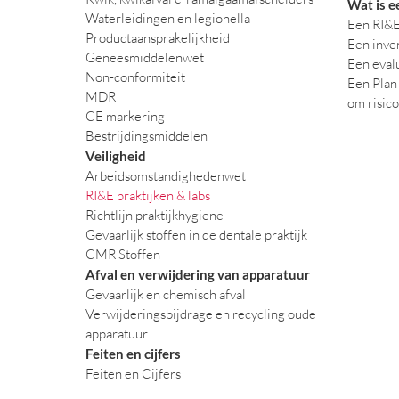
Wat is e
Waterleidingen en legionella
Een RI&E 
Productaansprakelijkheid
Een inven
Geneesmiddelenwet
Een evalu
Non-conformiteit
Een Plan
MDR
om risico
CE markering
Bestrijdingsmiddelen
Veiligheid
Arbeidsomstandighedenwet
RI&E praktijken & labs
Richtlijn praktijkhygiene
Gevaarlijk stoffen in de dentale praktijk
CMR Stoffen
Afval en verwijdering van apparatuur
Gevaarlijk en chemisch afval
Verwijderingsbijdrage en recycling oude
apparatuur
Feiten en cijfers
Feiten en Cijfers