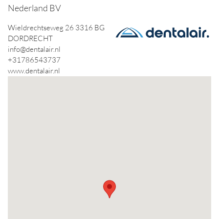
Nederland BV
Wieldrechtseweg 26 3316 BG
DORDRECHT
info@dentalair.nl
+31786543737
www.dentalair.nl