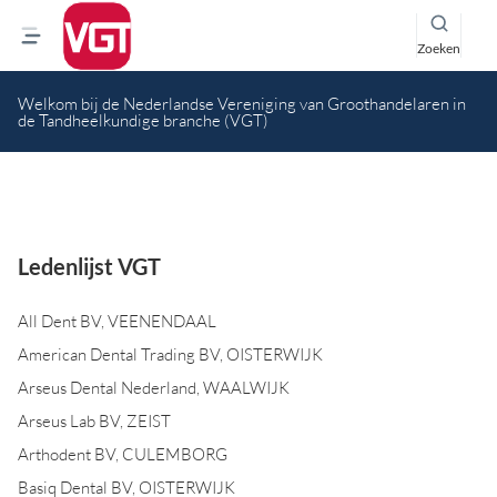
Zoeken
Welkom bij de Nederlandse Vereniging van Groothandelaren in
de Tandheelkundige branche (VGT)
Ledenlijst VGT
All Dent BV, VEENENDAAL
American Dental Trading BV, OISTERWIJK
Arseus Dental Nederland, WAALWIJK
Arseus Lab BV, ZEIST
Arthodent BV, CULEMBORG
Basiq Dental BV, OISTERWIJK