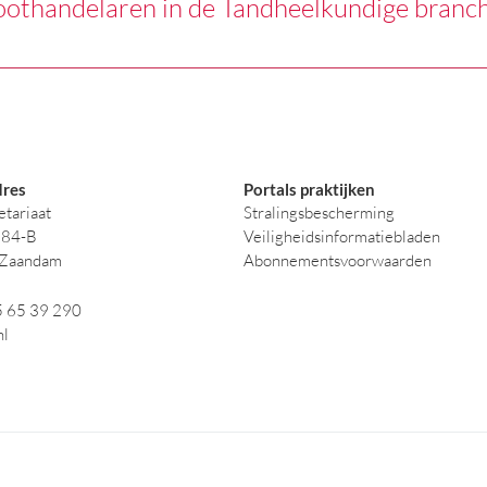
oothandelaren in de Tandheelkundige branc
res
Portals praktijken
tariaat
Stralingsbescherming
384-B
Veiligheidsinformatiebladen
 Zaandam
Abonnementsvoorwaarden
5 65 39 290
nl