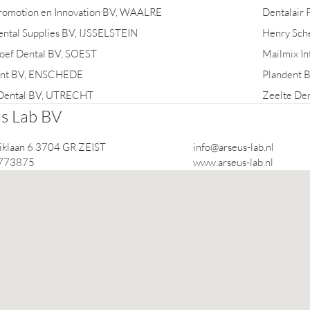
romotion en Innovation BV, WAALRE
Dentalair
ental Supplies BV, IJSSELSTEIN
Henry Sch
oef Dental BV, SOEST
Mailmix I
nt BV, ENSCHEDE
Plandent
 Dental BV, UTRECHT
Zeelte De
s Lab BV
iklaan 6 3704 GR ZEIST
info@arseus-lab.nl
773875
www.arseus-lab.nl