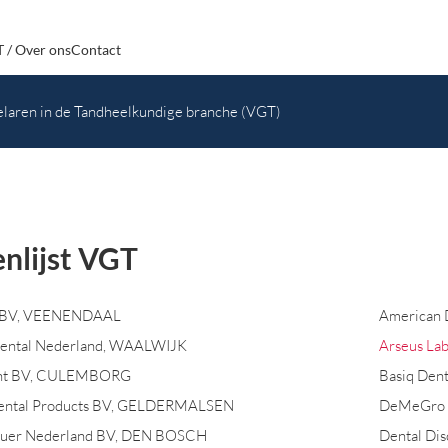
 / Over ons
Contact
laren in de Tandheelkundige branche (VGT)
nlijst VGT
t BV, VEENENDAAL
American 
Dental Nederland, WAALWIJK
Arseus Lab
nt BV, CULEMBORG
Basiq Den
ental Products BV, GELDERMALSEN
DeMeGro 
bauer Nederland BV, DEN BOSCH
Dental Di