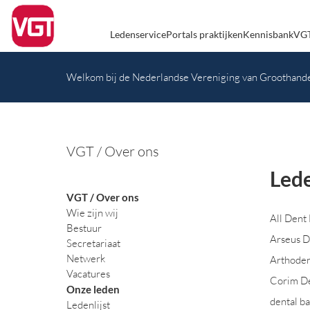
Ledenservice
Portals praktijken
Kennisbank
VGT
Welkom bij de Nederlandse Vereniging van Groothande
VGT / Over ons
Lede
VGT / Over ons
Wie zijn wij
All Den
Bestuur
Arseus 
Secretariaat
Netwerk
Arthode
Vacatures
Corim D
Onze leden
dental 
Ledenlijst