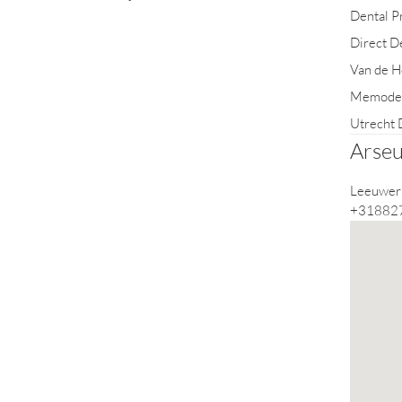
Dental P
Direct D
Van de H
Memode
Utrecht
Arseu
Leeuwer
+31882