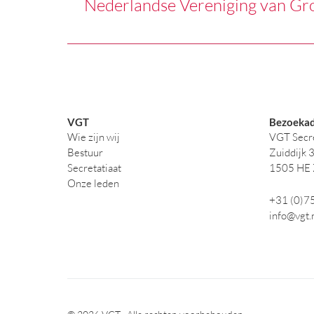
Nederlandse Vereniging van Gr
VGT
Bezoekad
Wie zijn wij
VGT Secre
Bestuur
Zuiddijk 
Secretatiaat
1505 HE
Onze leden
+31 (0)7
info@vgt.