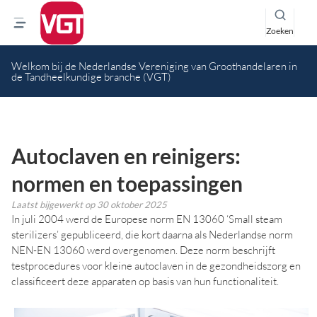
Zoeken
Welkom bij de Nederlandse Vereniging van Groothandelaren in
de Tandheelkundige branche (VGT)
Autoclaven en reinigers:
normen en toepassingen
Laatst bijgewerkt op
30 oktober 2025
In juli 2004 werd de Europese norm EN 13060 ‘Small steam
sterilizers’ gepubliceerd, die kort daarna als Nederlandse norm
NEN-EN 13060 werd overgenomen. Deze norm beschrijft
testprocedures voor kleine autoclaven in de gezondheidszorg en
classificeert deze apparaten op basis van hun functionaliteit.