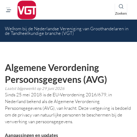
Zoeken
Welkom bij de Nederlandse Vereniging van Groothandelaren in
de Tandheelkundige branche (VGT)
Algemene Verordening
Persoonsgegevens (AVG)
Laatst bijgewerkt op
29 juni 2026
Sinds 25 mei 2018 is de EU-Verordening 2016/679, in
Nederland bekend als de Algemene Verordening
Persoonsgegevens (AVG), van kracht. Deze wetgeving is bedoeld
om de privacy van natuurlijke personen te beschermen bij de
verwerking van persoonsgegevens.
Aanpassingen en updates