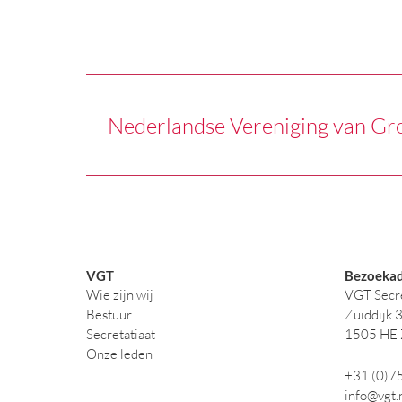
Nederlandse Vereniging van Gr
VGT
Bezoekad
Wie zijn wij
VGT Secre
Bestuur
Zuiddijk 
Secretatiaat
1505 HE
Onze leden
+31 (0)7
info@vgt.