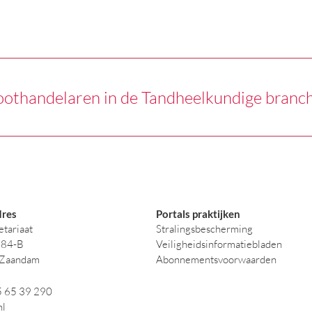
oothandelaren in de Tandheelkundige branc
res
Portals praktijken
tariaat
Stralingsbescherming
384-B
Veiligheidsinformatiebladen
 Zaandam
Abonnementsvoorwaarden
5 65 39 290
nl