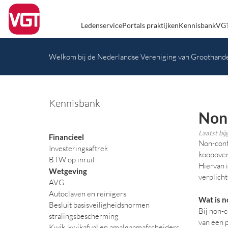
Ledenservice
Portals praktijken
Kennisbank
VGT
Welkom bij de Nederlandse Vereniging van Groothande
Kennisbank
Non-
Laatst bi
Financieel
Non-confo
Investeringsaftrek
koopover
BTW op inruil
Hiervan i
Wetgeving
verplich
AVG
Autoclaven en reinigers
Wat is n
Besluit basisveiligheidsnormen
Bij non-c
stralingsbescherming
van een 
Kwik, kwikafval en amalgaamafscheiders