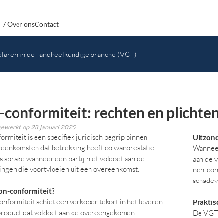
 / Over ons
Contact
laren in de Tandheelkundige branche (VGT)
conformiteit: rechten en plichten
jgewerkt op
28 januari 2025
rmiteit is een specifiek juridisch begrip binnen
Uitzon
eenkomsten dat betrekking heeft op wanprestatie.
Wanneer
s sprake wanneer een partij niet voldoet aan de
aan de 
tingen die voortvloeien uit een overeenkomst.
non-conf
schadev
on-conformiteit?
onformiteit schiet een verkoper tekort in het leveren
Praktis
product dat voldoet aan de overeengekomen
De VGT b