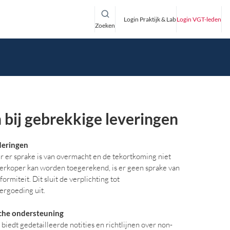
Login Praktijk & Lab
Login VGT-leden
Zoeken
 bij gebrekkige leveringen
deringen
 er sprake is van overmacht en de tekortkoming niet
verkoper kan worden toegerekend, is er geen sprake van
ormiteit. Dit sluit de verplichting tot
ergoeding uit.
che ondersteuning
iedt gedetailleerde notities en richtlijnen over non-