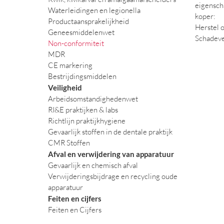
eigensch
Waterleidingen en legionella
koper:
Productaansprakelijkheid
Herstel o
Geneesmiddelenwet
Schadeve
Non-conformiteit
MDR
CE markering
Bestrijdingsmiddelen
Veiligheid
Arbeidsomstandighedenwet
RI&E praktijken & labs
Richtlijn praktijkhygiene
Gevaarlijk stoffen in de dentale praktijk
CMR Stoffen
Afval en verwijdering van apparatuur
Gevaarlijk en chemisch afval
Verwijderingsbijdrage en recycling oude
apparatuur
Feiten en cijfers
Feiten en Cijfers